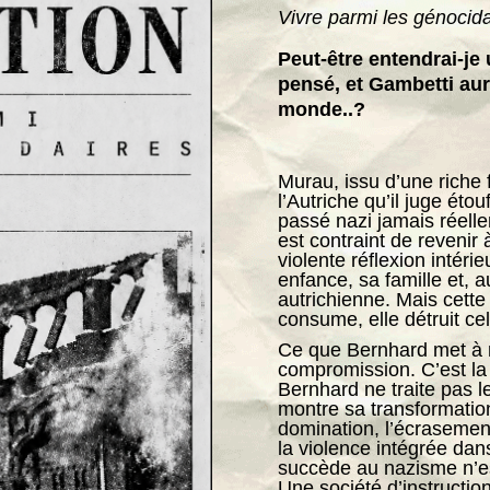
Vivre parmi les génocida
Peut-être entendrai-je 
pensé, et Gambetti aura
monde..?
Murau, issu d’une riche f
l’Autriche qu’il juge éto
passé nazi jamais réelle
est contraint de revenir
violente réflexion intéri
enfance, sa famille et, a
autrichienne. Mais cette r
consume, elle détruit cel
Ce que Bernhard met à n
compromission. C’est la 
Bernhard ne traite pas 
montre sa transformatio
domination, l’écrasement 
la violence intégrée dan
succède au nazisme n’es
Une société d’instructio