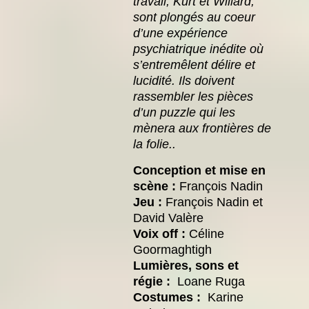
travail, Kurt et Willard,
sont plongés au coeur
d’une expérience
psychiatrique inédite où
s’entremêlent délire et
lucidité.
Ils doivent
rassembler les pièces
d’un puzzle qui les
mènera aux frontières de
la folie..
Conception et mise en
scène :
François Nadin
Jeu :
François Nadin et
David Valère
Voix off :
Céline
Goormaghtigh
Lumières, sons et
régie :
Loane Ruga
Costumes :
Karine